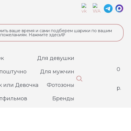
ить ваше время и сами подберем шарики по вашим
пожеланиям. Нажмите здесь🩵
ек
Для девушки
0
поштучно
Для мужчин
 или Девочка
Фотозоны
р.
ьтфильмов
Бренды