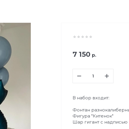
7 150
р.
В набор входит:
Фонтан разнокалиберны
Фигура "Китенок"
Шар гигант с надписью