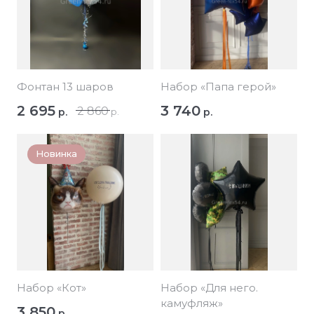
Фонтан 13 шаров
Набор «Папа герой»
2 695
3 740
2 860
р.
р.
р.
Новинка
Набор «Кот»
Набор «Для него.
камуфляж»
3 850
р.