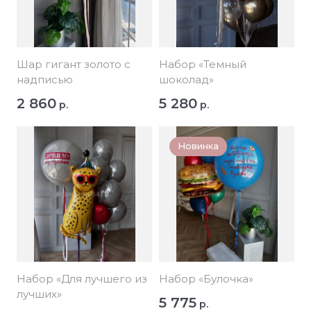
Шар гигант золото с
Набор «Темный
надписью
шоколад»
2 860
5 280
р.
р.
Новинка
Набор «Для лучшего из
Набор «Булочка»
лучших»
5 775
р.