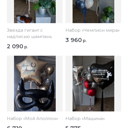
Звезда гигант с
Набор «Чемпион мира»
надписью шампань
3 960
р.
2 090
р.
Набор «Мой Аполлон»
Набор «Машина»