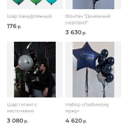
Шар Камуфляжный
Фонтан "Денежный
сюрприз"
176
р.
3 630
р.
Шар гигант с
Набор «Любимому
кисточками
мужу»
3 080
4 620
р.
р.