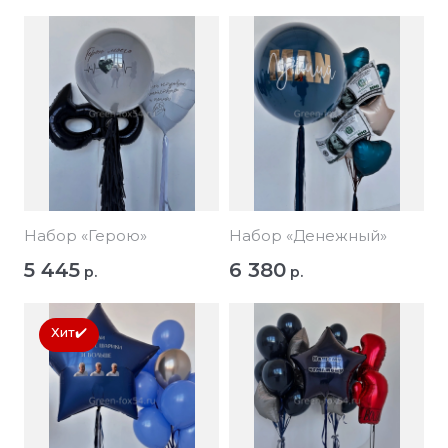
Набор «Герою»
Набор «Денежный»
5 445
6 380
р.
р.
Хит✔️