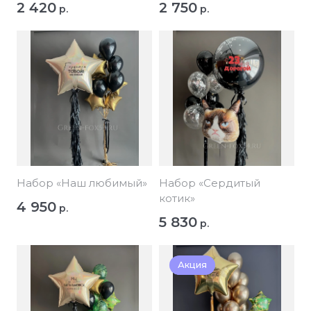
2 420
2 750
р.
р.
Набор «Наш любимый»
Набор «Сердитый
котик»
4 950
р.
5 830
р.
Акция