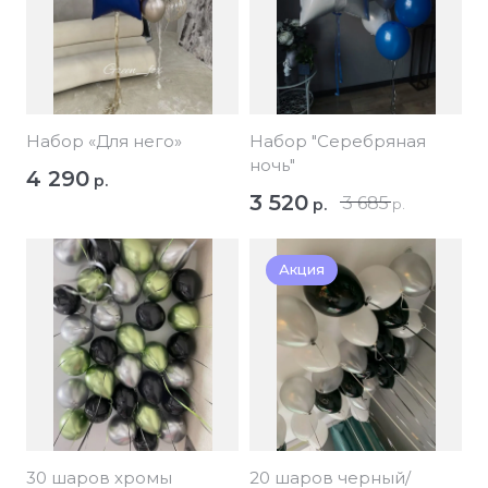
Набор «Для него»
Набор "Серебряная
ночь"
4 290
р.
3 520
3 685
р.
р.
Акция
30 шаров хромы
20 шаров черный/