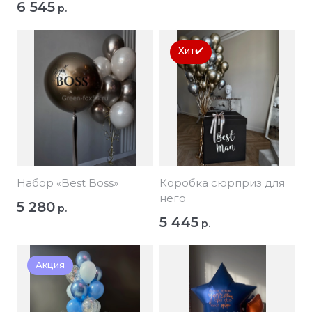
6 545
р.
Хит✔️
Набор «Best Boss»
Коробка сюрприз для
него
5 280
р.
5 445
р.
Акция