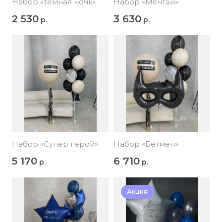
Набор «темная ночь»
Набор «Мечтай»
2 530
3 630
р.
р.
Набор «Супер герой»
Набор «Бетмен»
5 170
6 710
р.
р.
Акция