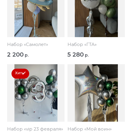
Набор «Самолет»
Набор «ГТА»
2 200
5 280
р.
р.
Хит✔️
Набор «vip 23 февраля»
Набор «Мой воин»