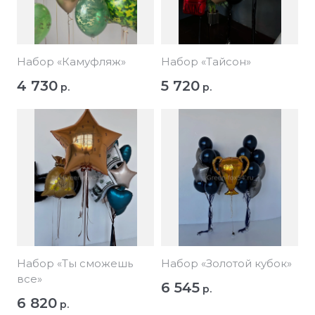
Набор «Камуфляж»
Набор «Тайсон»
4 730
5 720
р.
р.
Набор «Ты сможешь
Набор «Золотой кубок»
все»
6 545
р.
6 820
р.