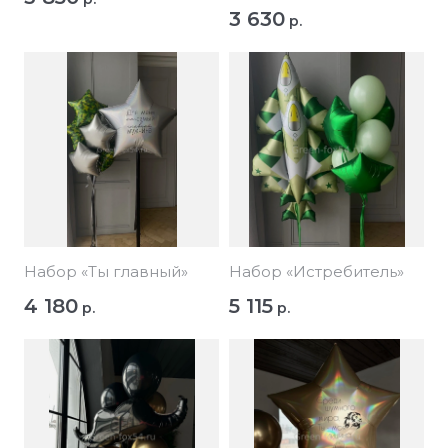
3 630
р.
Набор «Ты главный»
Набор «Истребитель»
4 180
5 115
р.
р.