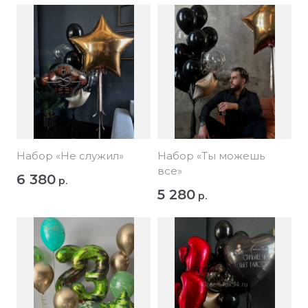
Набор «Не служил»
Набор «Ты можешь
все»
6 380
р.
5 280
р.