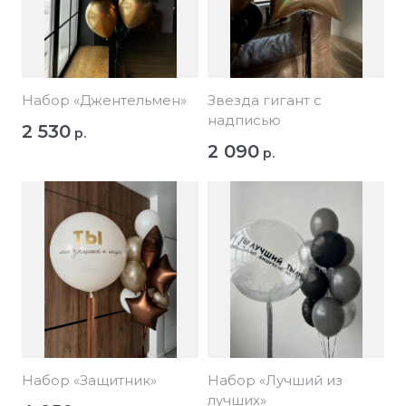
Набор «Джентельмен»
Звезда гигант с
надписью
2 530
р.
2 090
р.
Набор «Защитник»
Набор «Лучший из
лучших»