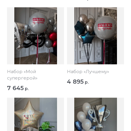
Набор «Мой
Набор «Лучшему»
супергерой»
4 895
р.
7 645
р.