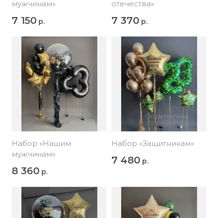
мужчинам»
отечества»
7 150
7 370
р.
р.
Набор «Нашим
Набор «Защитникам»
мужчинам»
7 480
р.
8 360
р.