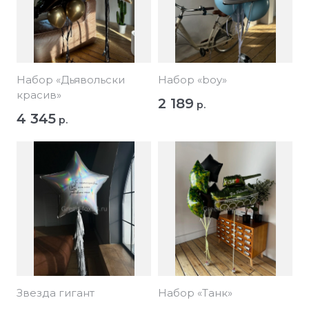
Набор «Дьявольски
Набор «boy»
красив»
2 189
р.
4 345
р.
Звезда гигант
Набор «Танк»