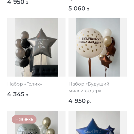
4 950
р.
5 060
р.
Набор «Гелик»
Набор «Будущий
миллиардер»
4 345
р.
4 950
р.
Новинка