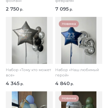
фонтан»
февраля»
2 750
7 095
р.
р.
Новинка
Набор «Тому кто может
Набор «Наш любимый
все»
герой»
4 345
4 840
р.
р.
Новинка