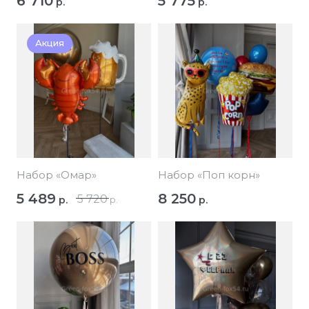
6 710
5 775
р.
р.
Акция
Набор «Омар»
Набор «Поп корн»
5 489
8 250
5 720
р.
р.
р.