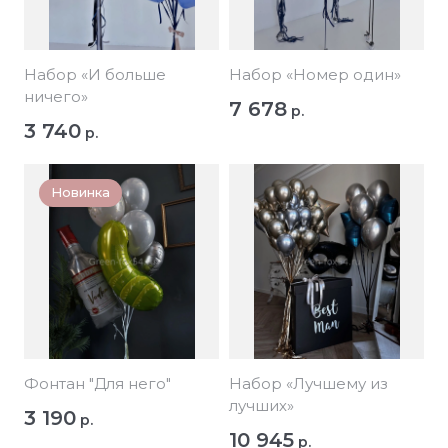
Набор «И больше
Набор «Номер один»
ничего»
7 678
р.
3 740
р.
Новинка
Фонтан "Для него"
Набор «Лучшему из
лучших»
3 190
р.
10 945
р.