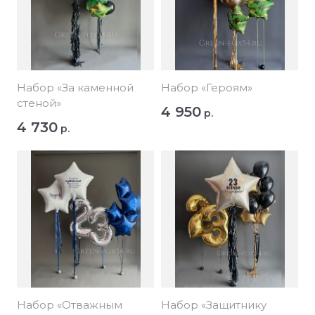
Набор «За каменной
Набор «Героям»
стеной»
4 950
р.
4 730
р.
Набор «Отважным
Набор «Защитнику